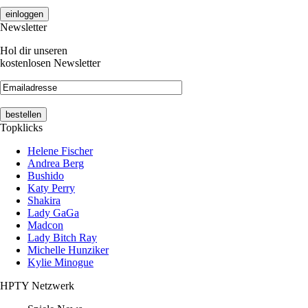
Newsletter
Hol dir unseren
kostenlosen Newsletter
Topklicks
Helene Fischer
Andrea Berg
Bushido
Katy Perry
Shakira
Lady GaGa
Madcon
Lady Bitch Ray
Michelle Hunziker
Kylie Minogue
HPTY Netzwerk