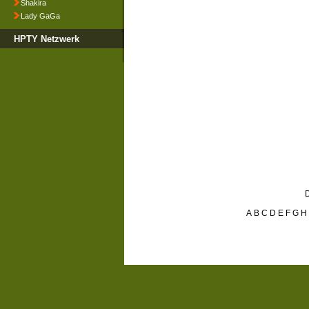
Shakira
Lady GaGa
HPTY Netzwerk
D
A
B
C
D
E
F
G
H