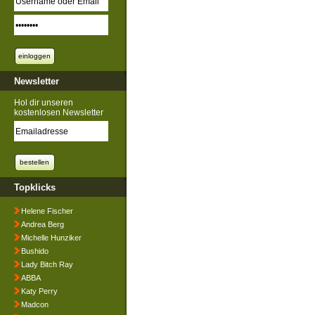
Newsletter
Hol dir unseren
kostenlosen Newsletter
Topklicks
Helene Fischer
Andrea Berg
Michelle Hunziker
Bushido
Lady Bitch Ray
ABBA
Katy Perry
Madcon