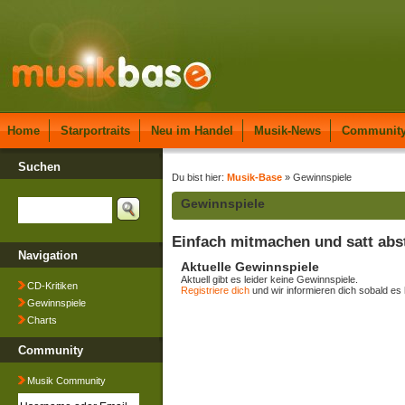
Home
Starportraits
Neu im Handel
Musik-News
Communit
Suchen
Du bist hier:
Musik-Base
» Gewinnspiele
Gewinnspiele
Einfach mitmachen und satt abs
Navigation
Aktuelle Gewinnspiele
Aktuell gibt es leider keine Gewinnspiele.
CD-Kritiken
Registriere dich
und wir informieren dich sobald es 
Gewinnspiele
Charts
Community
Musik Community