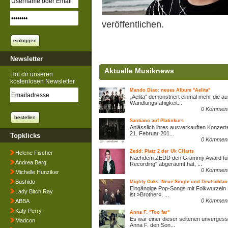
veröffentlichen.
Newsletter
Aktuelle Musiknews
Hol dir unseren
kostenlosen Newsletter
Mando Diao: neues Album "Aelita"
„Aelita“ demonstriert einmal mehr die 
Wandlungsfähigkeit...
0 Kommen
Santiano auf Platinkurs
Anlässlich ihres ausverkauften Konzert
21. Februar 201...
Topklicks
0 Kommen
Zedd: Platz 2 der Uk CHarts
Helene Fischer
Nachdem ZEDD den Grammy Award für
Andrea Berg
Recording" abgeräumt hat, ...
0 Kommen
Michelle Hunziker
Bushido
Mighty Oaks: Neue Single und Deutschlan
Eingängige Pop-Songs mit Folkwurzeln M
Lady Bitch Ray
ist »Brother«, ...
0 Kommen
ABBA
Katy Perry
Anna F. "Too far"
Es war einer dieser seltenen unverges
Madcon
Anna F. den Son...