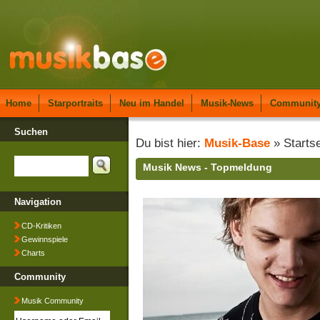
Home
Starportraits
Neu im Handel
Musik-News
Communit
Suchen
Du bist hier:
Musik-Base
» Startse
Musik News - Topmeldung
Navigation
CD-Kritiken
Gewinnspiele
Charts
Community
Musik Community