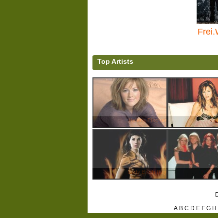
Frei.
Top Artists
Helene Fischer
And
Lady Bitch Ray
D
A
B
C
D
E
F
G
H