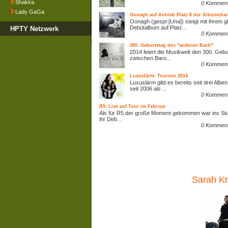
Shakira
0 Kommen
Lady GaGa
Oonagh auf Anhieb Platz 8 der Albumchar
Oonagh (gespr.[Una]) steigt mit ihrem 
Debütalbum auf Platz...
HPTY Netzwerk
0 Kommen
300. Geburtstag des "anderen Bach"
2014 feiert die Musikwelt den 300. Geb
zwischen Baro...
0 Kommen
Luxuslärm: Tournee 2014
Luxuslärm gibt es bereits seit drei Albe
seit 2006 als ...
0 Kommen
R5: Live auf Tour im Februar
Als für R5 der große Moment gekommen war ins St
ihr Deb...
0 Kommen
Sarah Kr