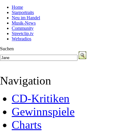
Home
Starportraits
Neu im Handel
Musik-News
Community
Streetclip.tv
Webradios
Suchen
Navigation
CD-Kritiken
Gewinnspiele
Charts