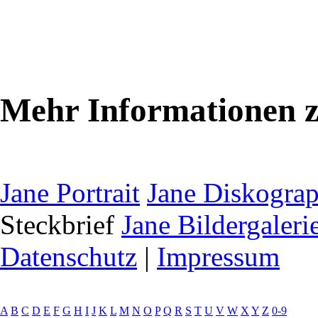
Mehr Informationen 
Jane Portrait
Jane Diskograp
Steckbrief
Jane Bildergaleri
Datenschutz
|
Impressum
A
B
C
D
E
F
G
H
I
J
K
L
M
N
O
P
Q
R
S
T
U
V
W
X
Y
Z
0-9