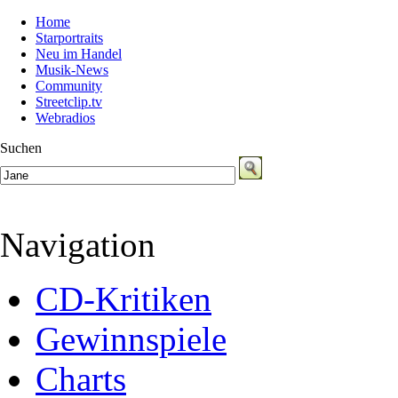
Home
Starportraits
Neu im Handel
Musik-News
Community
Streetclip.tv
Webradios
Suchen
Navigation
CD-Kritiken
Gewinnspiele
Charts