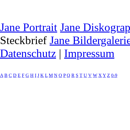
Jane Portrait
Jane Diskograp
Steckbrief
Jane Bildergaleri
Datenschutz
|
Impressum
A
B
C
D
E
F
G
H
I
J
K
L
M
N
O
P
Q
R
S
T
U
V
W
X
Y
Z
0-9