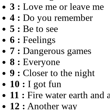
3 :
Love me or leave me
4 :
Do you remember
5 :
Be to see
6 :
Feelings
7 :
Dangerous games
8 :
Everyone
9 :
Closer to the night
10 :
I got fun
11 :
Fire water earth and a
12 :
Another way