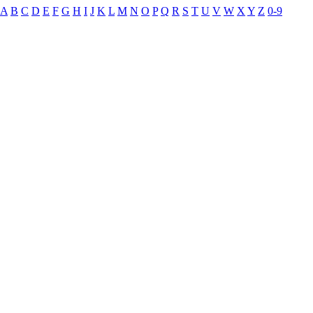
A
B
C
D
E
F
G
H
I
J
K
L
M
N
O
P
Q
R
S
T
U
V
W
X
Y
Z
0-9