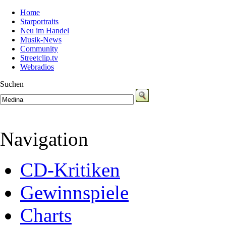
Home
Starportraits
Neu im Handel
Musik-News
Community
Streetclip.tv
Webradios
Suchen
Navigation
CD-Kritiken
Gewinnspiele
Charts