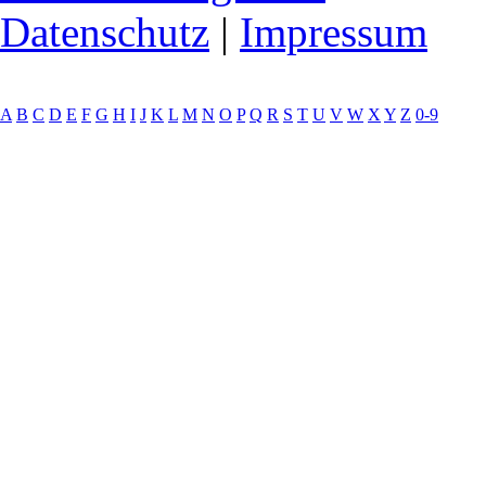
Datenschutz
|
Impressum
A
B
C
D
E
F
G
H
I
J
K
L
M
N
O
P
Q
R
S
T
U
V
W
X
Y
Z
0-9