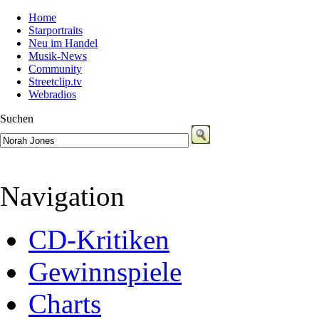
Home
Starportraits
Neu im Handel
Musik-News
Community
Streetclip.tv
Webradios
Suchen
Navigation
CD-Kritiken
Gewinnspiele
Charts