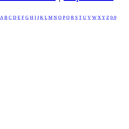
A
B
C
D
E
F
G
H
I
J
K
L
M
N
O
P
Q
R
S
T
U
V
W
X
Y
Z
0-9