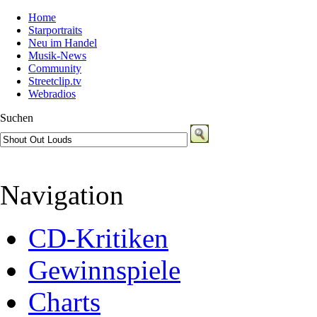
Home
Starportraits
Neu im Handel
Musik-News
Community
Streetclip.tv
Webradios
Suchen
Navigation
CD-Kritiken
Gewinnspiele
Charts