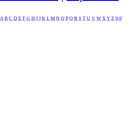
A
B
C
D
E
F
G
H
I
J
K
L
M
N
O
P
Q
R
S
T
U
V
W
X
Y
Z
0-9