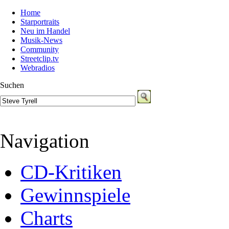
Home
Starportraits
Neu im Handel
Musik-News
Community
Streetclip.tv
Webradios
Suchen
Navigation
CD-Kritiken
Gewinnspiele
Charts