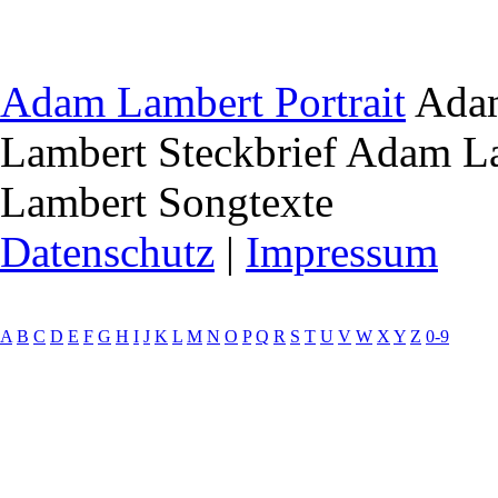
Adam Lambert Portrait
Adam
Lambert Steckbrief
Adam Lam
Lambert Songtexte
Datenschutz
|
Impressum
A
B
C
D
E
F
G
H
I
J
K
L
M
N
O
P
Q
R
S
T
U
V
W
X
Y
Z
0-9