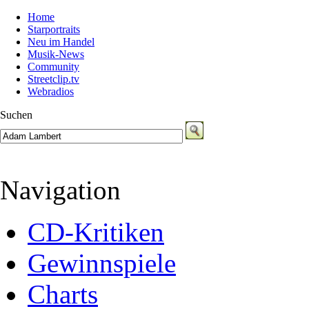
Home
Starportraits
Neu im Handel
Musik-News
Community
Streetclip.tv
Webradios
Suchen
Navigation
CD-Kritiken
Gewinnspiele
Charts