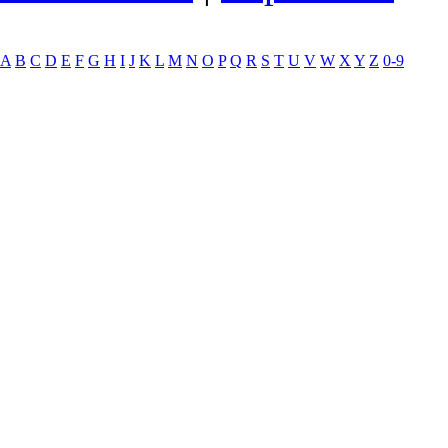
A
B
C
D
E
F
G
H
I
J
K
L
M
N
O
P
Q
R
S
T
U
V
W
X
Y
Z
0-9