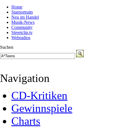
Home
Starportraits
Neu im Handel
Musik-News
Community
Streetclip.tv
Webradios
Suchen
Navigation
CD-Kritiken
Gewinnspiele
Charts