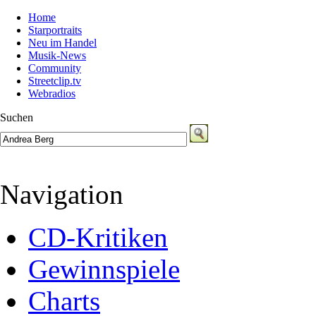
Home
Starportraits
Neu im Handel
Musik-News
Community
Streetclip.tv
Webradios
Suchen
Navigation
CD-Kritiken
Gewinnspiele
Charts