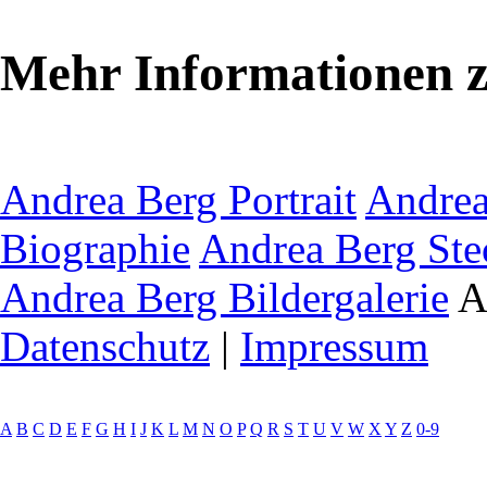
Mehr Informationen 
Andrea Berg Portrait
Andrea
Biographie
Andrea Berg Ste
Andrea Berg Bildergalerie
A
Datenschutz
|
Impressum
A
B
C
D
E
F
G
H
I
J
K
L
M
N
O
P
Q
R
S
T
U
V
W
X
Y
Z
0-9