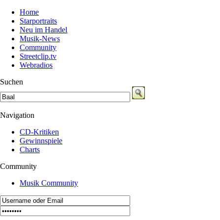
Home
Starportraits
Neu im Handel
Musik-News
Community
Streetclip.tv
Webradios
Suchen
Navigation
CD-Kritiken
Gewinnspiele
Charts
Community
Musik Community