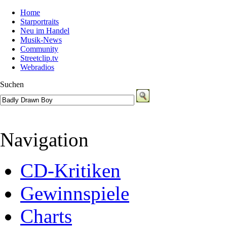
Home
Starportraits
Neu im Handel
Musik-News
Community
Streetclip.tv
Webradios
Suchen
Navigation
CD-Kritiken
Gewinnspiele
Charts