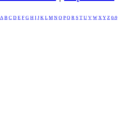
A
B
C
D
E
F
G
H
I
J
K
L
M
N
O
P
Q
R
S
T
U
V
W
X
Y
Z
0-9