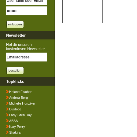
Newsletter
Hol dir unseren
kostenlosen Newsletter
Topklicks
Helene Fischer
Andrea Berg
Michelle Hunziker
Bushido
Lady Bitch Ray
ABBA
Katy Perry
Shakira