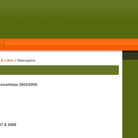
y
t B
»
Ben
» Bildergalerie
ressefotos 2003/2005
07 & 2008