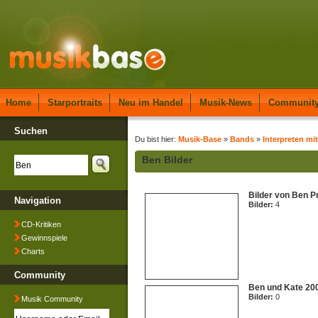
Home
Starportraits
Neu im Handel
Musik-News
Communit
Suchen
Du bist hier:
Musik-Base
»
Bands
»
Interpreten mi
Ben Bilder
Bilder von Ben P
Navigation
Bilder:
4
CD-Kritiken
Gewinnspiele
Charts
Community
Ben und Kate 20
Bilder:
0
Musik Community