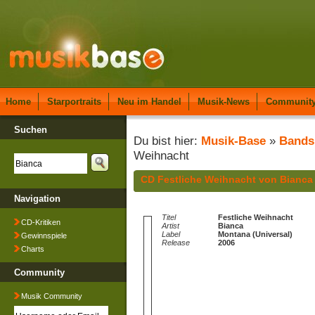
Home
Starportraits
Neu im Handel
Musik-News
Communit
Suchen
Du bist hier:
Musik-Base
»
Bands
Weihnacht
CD Festliche Weihnacht von Bianca
Navigation
Titel
Festliche Weihnacht
CD-Kritiken
Artist
Bianca
Label
Montana (Universal)
Gewinnspiele
Release
2006
Charts
Community
Musik Community