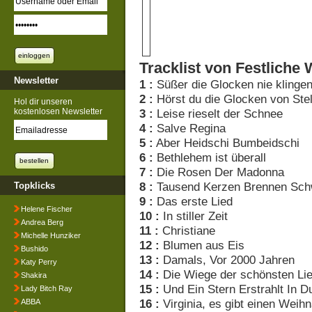
Tracklist von Festliche
Newsletter
1 :
Süßer die Glocken nie klinge
2 :
Hörst du die Glocken von Stel
Hol dir unseren
kostenlosen Newsletter
3 :
Leise rieselt der Schnee
4 :
Salve Regina
5 :
Aber Heidschi Bumbeidschi
6 :
Bethlehem ist überall
7 :
Die Rosen Der Madonna
8 :
Tausend Kerzen Brennen Schw
Topklicks
9 :
Das erste Lied
Helene Fischer
10 :
In stiller Zeit
Andrea Berg
11 :
Christiane
Michelle Hunziker
12 :
Blumen aus Eis
Bushido
13 :
Damals, Vor 2000 Jahren
Katy Perry
14 :
Die Wiege der schönsten Li
Shakira
15 :
Und Ein Stern Erstrahlt In D
Lady Bitch Ray
16 :
Virginia, es gibt einen Wei
ABBA