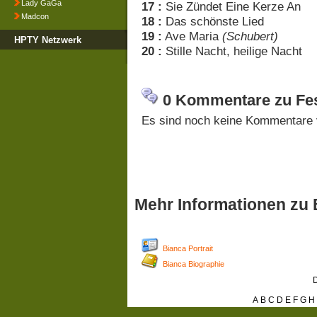
Lady GaGa
17 :
Sie Zündet Eine Kerze An
Madcon
18 :
Das schönste Lied
19 :
Ave Maria
(Schubert)
HPTY Netzwerk
20 :
Stille Nacht, heilige Nacht
0 Kommentare zu Fes
Es sind noch keine Kommentare 
Mehr Informationen zu 
Bianca Portrait
Bianca Biographie
D
A
B
C
D
E
F
G
H