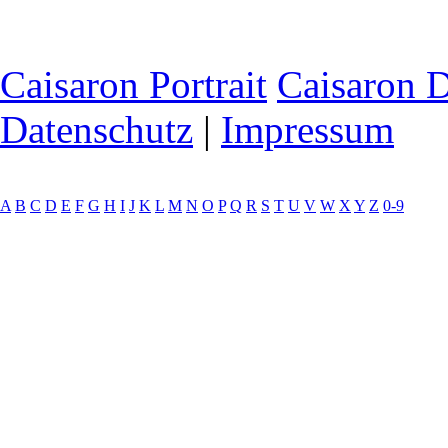
Caisaron Portrait
Caisaron 
Datenschutz
|
Impressum
A
B
C
D
E
F
G
H
I
J
K
L
M
N
O
P
Q
R
S
T
U
V
W
X
Y
Z
0-9