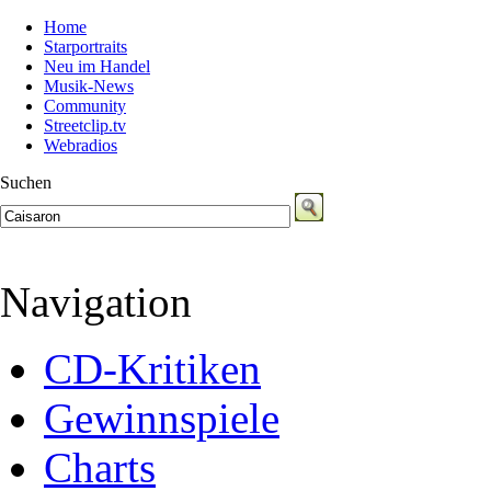
Home
Starportraits
Neu im Handel
Musik-News
Community
Streetclip.tv
Webradios
Suchen
Navigation
CD-Kritiken
Gewinnspiele
Charts