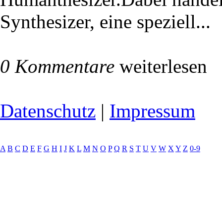
Synthesizer, eine speziell...
0 Kommentare
weiterlesen
Datenschutz
|
Impressum
A
B
C
D
E
F
G
H
I
J
K
L
M
N
O
P
Q
R
S
T
U
V
W
X
Y
Z
0-9