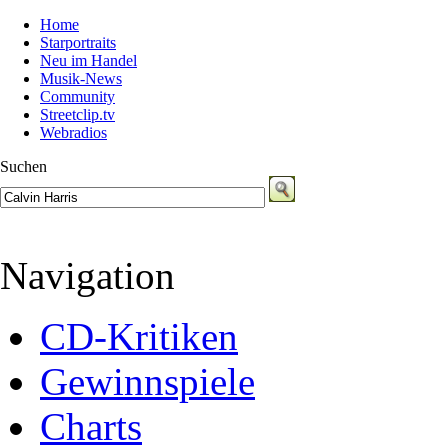
Home
Starportraits
Neu im Handel
Musik-News
Community
Streetclip.tv
Webradios
Suchen
Navigation
CD-Kritiken
Gewinnspiele
Charts