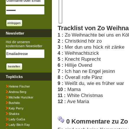
Tracklist von Zo Weihna
Newsletter
1 :
Zo Weihnachte bei uns en Köl
2 :
Christkind hör zo
Hol dir unseren
kostenlosen Newsletter
3 :
Mer dun uns hück nit zänke
4 :
Weihnachtszick
5 :
Knecht Ruprecht
6 :
Hillije Ovend
7 :
Ich han ne Engel jesinn
8 :
Överall rofe Pänz
Topklicks
9 :
Weißt du, wie es früher war
Helene Fischer
10 :
Mama
Andrea Berg
11 :
White Christmas
Michelle Hunziker
12 :
Ave Maria
Bushido
Katy Perry
Shakira
Lady GaGa
0 Kommentare zu Zo 
Lady Bitch Ray