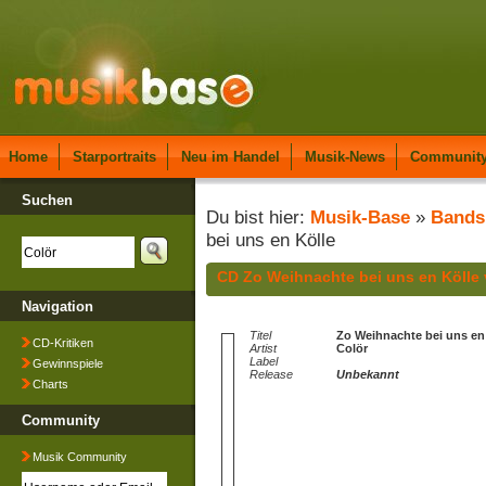
Home
Starportraits
Neu im Handel
Musik-News
Communit
Suchen
Du bist hier:
Musik-Base
»
Bands
bei uns en Kölle
CD Zo Weihnachte bei uns en Kölle 
Navigation
Titel
Zo Weihnachte bei uns en
CD-Kritiken
Artist
Colör
Label
Gewinnspiele
Release
Unbekannt
Charts
Community
Musik Community