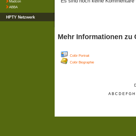
Es sind noch keine Kommentare 
Madcon
ABBA
HPTY Netzwerk
Mehr Informationen zu 
Colör Portrait
Colör Biographie
D
A
B
C
D
E
F
G
H