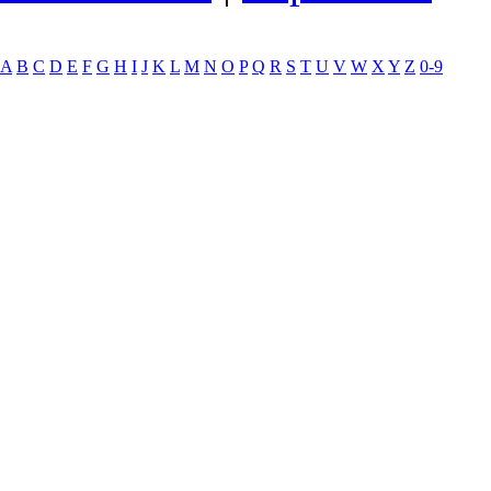
A
B
C
D
E
F
G
H
I
J
K
L
M
N
O
P
Q
R
S
T
U
V
W
X
Y
Z
0-9