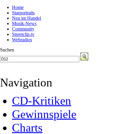
Home
Starportraits
Neu im Handel
Musik-News
Community
Streetclip.tv
Webradios
Suchen
Navigation
CD-Kritiken
Gewinnspiele
Charts