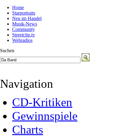
Home
Starportraits
Neu im Handel
Musik-News
Community
Streetclip.tv
Webradios
Suchen
Navigation
CD-Kritiken
Gewinnspiele
Charts