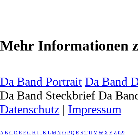
Mehr Informationen 
Da Band Portrait
Da Band D
Da Band Steckbrief
Da Band
Datenschutz
|
Impressum
A
B
C
D
E
F
G
H
I
J
K
L
M
N
O
P
Q
R
S
T
U
V
W
X
Y
Z
0-9