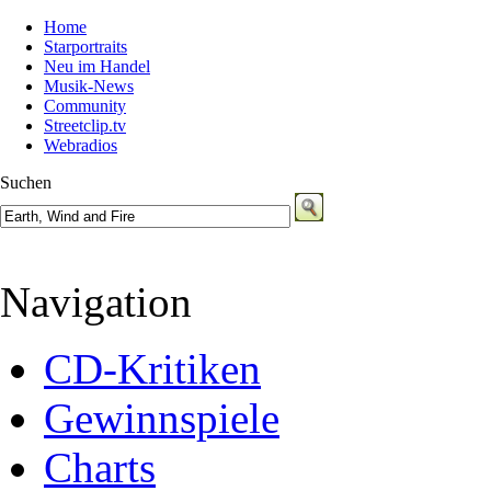
Home
Starportraits
Neu im Handel
Musik-News
Community
Streetclip.tv
Webradios
Suchen
Navigation
CD-Kritiken
Gewinnspiele
Charts