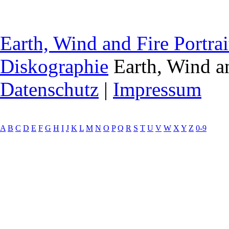
Earth, Wind and Fire Portrai
Diskographie
Earth, Wind a
Datenschutz
|
Impressum
A
B
C
D
E
F
G
H
I
J
K
L
M
N
O
P
Q
R
S
T
U
V
W
X
Y
Z
0-9