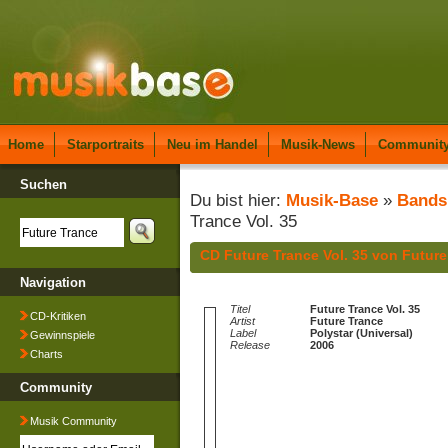
Home
Starportraits
Neu im Handel
Musik-News
Communit
Suchen
Du bist hier:
Musik-Base
»
Bands
Trance Vol. 35
CD Future Trance Vol. 35 von Future
Navigation
Titel
Future Trance Vol. 35
CD-Kritiken
Artist
Future Trance
Label
Polystar (Universal)
Gewinnspiele
Release
2006
Charts
Community
Musik Community