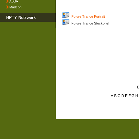
ABBA
Madcon
Future Trance Portrait
HPTY Netzwerk
Future Trance Steckbrief
D
A
B
C
D
E
F
G
H