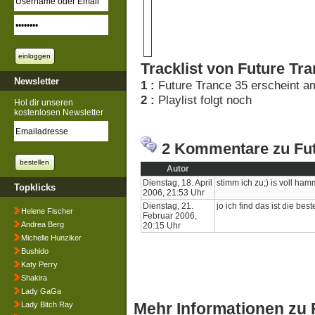
Tracklist von Future Tra
Newsletter
1 :
Future Trance 35 erscheint a
2 :
Playlist folgt noch
Hol dir unseren
kostenlosen Newsletter
2 Kommentare zu Fut
Autor
Dienstag, 18. April
stimm ich zu;) is voll hamm
Topklicks
2006, 21:53 Uhr
Dienstag, 21.
jo ich find das ist die b
Helene Fischer
Februar 2006,
Andrea Berg
20:15 Uhr
Michelle Hunziker
Bushido
Katy Perry
Shakira
Lady GaGa
Mehr Informationen zu 
Lady Bitch Ray