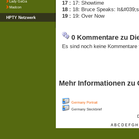
Lady GaGa
17 :
17: Showtime
Madcon
18 :
18: Bruce Speaks: It&#039;
19 :
19: Over Now
HPTY Netzwerk
0 Kommentare zu Die
Es sind noch keine Kommentare 
Mehr Informationen zu
Germany Portrait
Germany Steckbrief
D
A
B
C
D
E
F
G
H