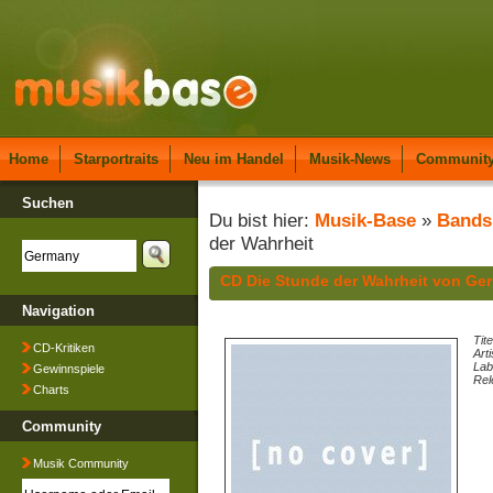
Home
Starportraits
Neu im Handel
Musik-News
Communit
Suchen
Du bist hier:
Musik-Base
»
Bands
der Wahrheit
CD Die Stunde der Wahrheit von Ge
Navigation
Tite
CD-Kritiken
Arti
Lab
Gewinnspiele
Rel
Charts
Community
Musik Community