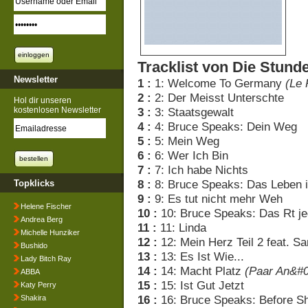
Tracklist von Die Stund
Newsletter
1 :
1: Welcome To Germany
(Le 
2 :
2: Der Meisst Unterschte
Hol dir unseren
kostenlosen Newsletter
3 :
3: Staatsgewalt
4 :
4: Bruce Speaks: Dein Weg
5 :
5: Mein Weg
6 :
6: Wer Ich Bin
7 :
7: Ich habe Nichts
8 :
8: Bruce Speaks: Das Leben i
Topklicks
9 :
9: Es tut nicht mehr Weh
Helene Fischer
10 :
10: Bruce Speaks: Das Rt je
Andrea Berg
11 :
11: Linda
Michelle Hunziker
12 :
12: Mein Herz Teil 2 feat. Sa
Bushido
13 :
13: Es Ist Wie...
Lady Bitch Ray
14 :
14: Macht Platz
(Paar An&#0
ABBA
15 :
15: Ist Gut Jetzt
Katy Perry
16 :
16: Bruce Speaks: Before S
Shakira