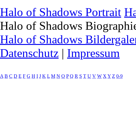
Halo of Shadows Portrait
Ha
Halo of Shadows Biograph
Halo of Shadows Bildergale
Datenschutz
|
Impressum
A
B
C
D
E
F
G
H
I
J
K
L
M
N
O
P
Q
R
S
T
U
V
W
X
Y
Z
0-9