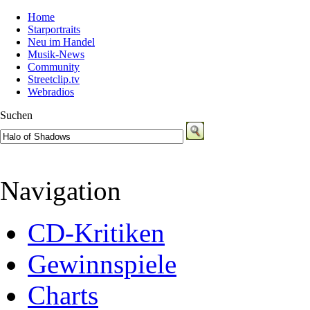
Home
Starportraits
Neu im Handel
Musik-News
Community
Streetclip.tv
Webradios
Suchen
Navigation
CD-Kritiken
Gewinnspiele
Charts