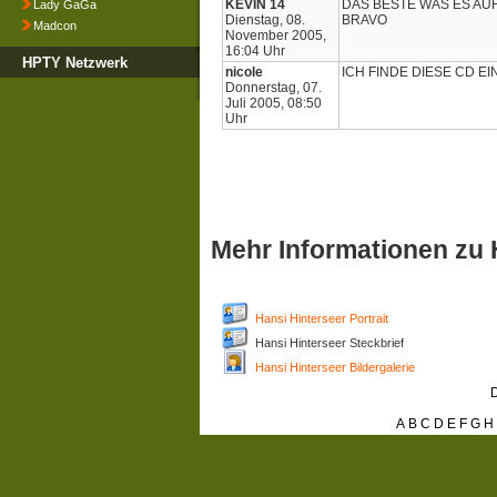
KEVIN 14
DAS BESTE WAS ES AUF
Lady GaGa
Dienstag, 08.
BRAVO
Madcon
November 2005,
16:04 Uhr
HPTY Netzwerk
nicole
ICH FINDE DIESE CD EIN
Donnerstag, 07.
Juli 2005, 08:50
Uhr
Mehr Informationen zu 
Hansi Hinterseer Portrait
Hansi Hinterseer Steckbrief
Hansi Hinterseer Bildergalerie
D
A
B
C
D
E
F
G
H