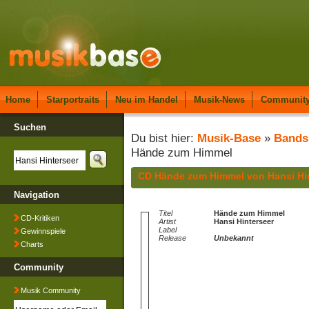
Home
Starportraits
Neu im Handel
Musik-News
Communit
Suchen
Du bist hier:
Musik-Base
»
Bands
Hände zum Himmel
CD Hände zum Himmel von Hansi Hi
Navigation
Titel
Hände zum Himmel
CD-Kritiken
Artist
Hansi Hinterseer
Label
Gewinnspiele
Release
Unbekannt
Charts
Community
Musik Community