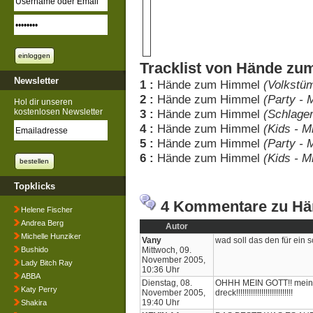
Tracklist von Hände z
Newsletter
1 :
Hände zum Himmel
(Volkstüm
2 :
Hände zum Himmel
(Party - 
Hol dir unseren
kostenlosen Newsletter
3 :
Hände zum Himmel
(Schlager
4 :
Hände zum Himmel
(Kids - M
5 :
Hände zum Himmel
(Party - 
6 :
Hände zum Himmel
(Kids - M
Topklicks
4 Kommentare zu H
Helene Fischer
Andrea Berg
Autor
Michelle Hunziker
Vany
wad soll das den für ein s
Bushido
Mittwoch, 09.
November 2005,
Lady Bitch Ray
10:36 Uhr
ABBA
Dienstag, 08.
OHHH MEIN GOTT!! meine
Katy Perry
November 2005,
dreck!!!!!!!!!!!!!!!!!!!!!!!!!!!
19:40 Uhr
Shakira