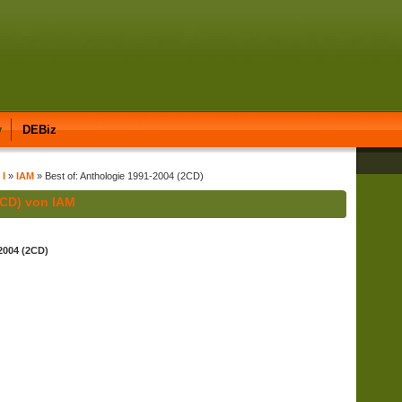
y
DEBiz
 I
»
IAM
» Best of: Anthologie 1991-2004 (2CD)
2CD) von IAM
2004 (2CD)