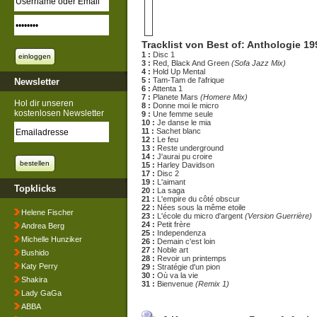
Tracklist von Best of: Anthologie 1
1 :
Disc 1
3 :
Red, Black And Green
(Sofa Jazz Mix)
4 :
Hold Up Mental
5 :
Tam-Tam de l'afrique
Newsletter
6 :
Attenta 1
7 :
Planete Mars
(Homere Mix)
Hol dir unseren
8 :
Donne moi le micro
kostenlosen Newsletter
9 :
Une femme seule
10 :
Je danse le mia
11 :
Sachet blanc
12 :
Le feu
13 :
Reste underground
14 :
J'aurai pu croire
15 :
Harley Davidson
17 :
Disc 2
19 :
L'aimant
Topklicks
20 :
La saga
21 :
L'empire du côté obscur
22 :
Nées sous la même etoile
Helene Fischer
23 :
L'école du micro d'argent
(Version Guerrière)
24 :
Petit frère
Andrea Berg
25 :
Independenza
Michelle Hunziker
26 :
Demain c'est loin
27 :
Noble art
Bushido
28 :
Revoir un printemps
Katy Perry
29 :
Stratégie d'un pion
30 :
Où va la vie
Shakira
31 :
Bienvenue
(Remix 1)
Lady GaGa
ABBA