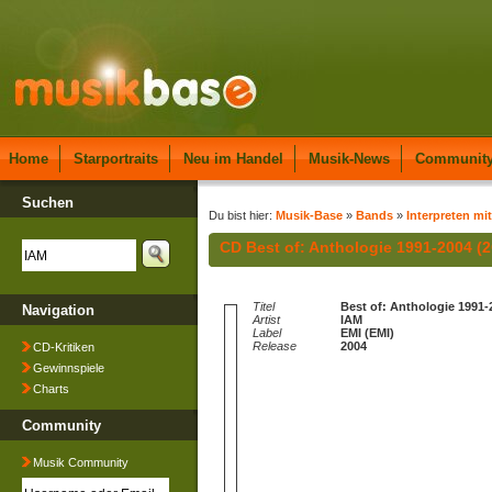
Home
Starportraits
Neu im Handel
Musik-News
Communit
Suchen
Du bist hier:
Musik-Base
»
Bands
»
Interpreten mit
CD Best of: Anthologie 1991-2004 (
Titel
Best of: Anthologie 1991-
Navigation
Artist
IAM
Label
EMI (EMI)
Release
2004
CD-Kritiken
Gewinnspiele
Charts
Community
Musik Community