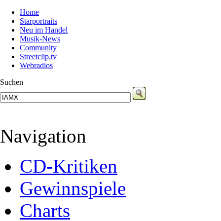
Home
Starportraits
Neu im Handel
Musik-News
Community
Streetclip.tv
Webradios
Suchen
Navigation
CD-Kritiken
Gewinnspiele
Charts