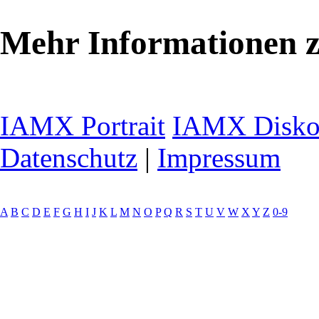
Mehr Informationen
IAMX Portrait
IAMX Disko
Datenschutz
|
Impressum
A
B
C
D
E
F
G
H
I
J
K
L
M
N
O
P
Q
R
S
T
U
V
W
X
Y
Z
0-9