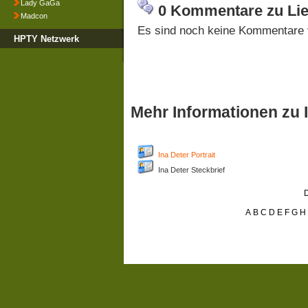
Lady GaGa
0 Kommentare zu Lied
Madcon
Es sind noch keine Kommentare 
HPTY Netzwerk
Mehr Informationen zu 
Ina Deter Portrait
Ina Deter Steckbrief
D
A
B
C
D
E
F
G
H