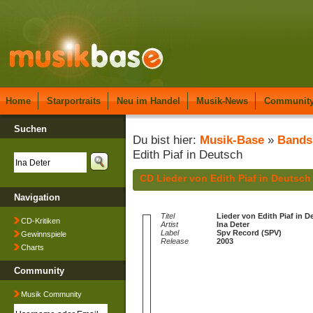
Home
Starportraits
Neu im Handel
Musik-News
Communit
Suchen
Du bist hier:
Musik-Base
»
Bands
Edith Piaf in Deutsch
CD Lieder von Edith Piaf in Deutsch
Navigation
Titel
Lieder von Edith Piaf in 
CD-Kritiken
Artist
Ina Deter
Label
Spv Record (SPV)
Gewinnspiele
Release
2003
Charts
Community
Musik Community