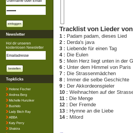
Tracklist von Lieder von
Newsletter
1 :
Padam padam, dieses Lied
2 :
Derda's java
Hol dir unseren
kostenlosen Newsletter
3 :
Liebende für einen Tag
4 :
Die Eulen
5 :
Mein Herz liegt unten in der 
6 :
Unter dem Himmel von Paris
7 :
Die Strassenmädchen
8 :
Immer die selbe Geschichte
Topklicks
9 :
Der Akkordeonspieler
Helene Fischer
10 :
Weihnachten auf der Strass
Andrea Berg
11 :
Die Menge
Michelle Hunziker
12 :
Der Fremde
Bushido
13 :
Hymne an die Liebe
Lady Bitch Ray
14 :
Milord
ABBA
Katy Perry
Shakira