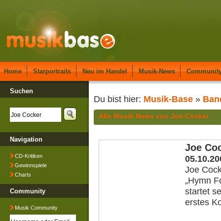
Home
Starportraits
Neu im Handel
Musik-News
Communit
Suchen
Du bist hier:
Musik-Base
»
Ban
Alle Musik News von Joe Cocker
Navigation
Joe Coc
CD-Kritiken
05.10.20
Gewinnspiele
Joe Cock
Charts
„Hymn Fo
startet 
Community
erstes Ko
Musik Community