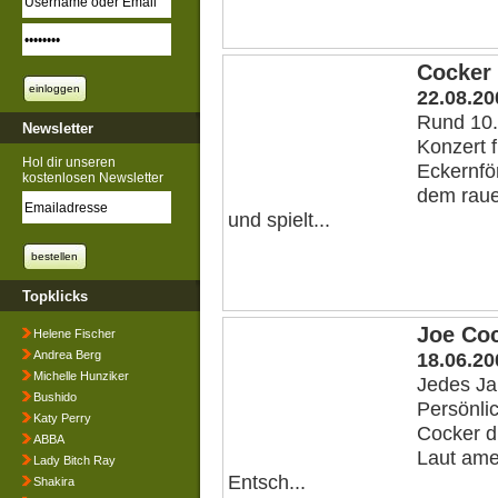
Cocker 
22.08.20
Rund 10.
Newsletter
Konzert 
Hol dir unseren
Eckernför
kostenlosen Newsletter
dem raue
und spielt...
Topklicks
Joe Coc
Helene Fischer
Andrea Berg
18.06.20
Michelle Hunziker
Jedes Jah
Bushido
Persönlic
Katy Perry
Cocker d
ABBA
Laut ame
Lady Bitch Ray
Entsch...
Shakira