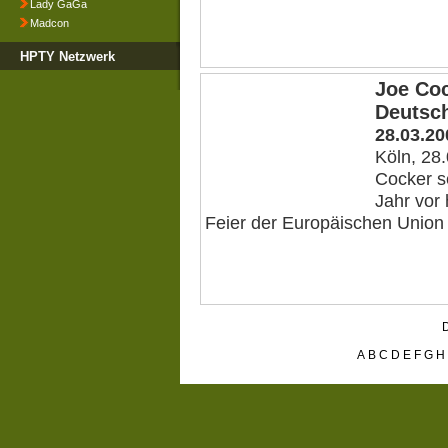
Lady GaGa
Madcon
HPTY Netzwerk
Joe Coc
Deutsc
28.03.20
Köln, 28
Cocker se
Jahr vor
Feier der Europäischen Union tr
D
A
B
C
D
E
F
G
H