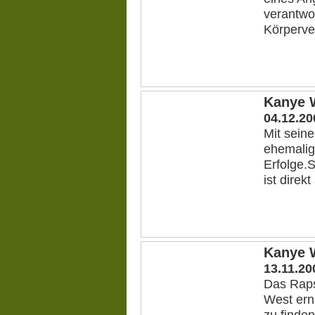
verantwo
Körperver
Kanye W
04.12.20
Mit seine
ehemalig
Erfolge.
ist direk
Kanye W
13.11.20
Das Raps
West ern
zu finde