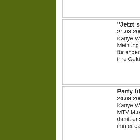
"Jetzt 
21.08.20
Kanye Wes
Meinung 
für ande
ihre Gefü
Party l
20.08.20
Kanye We
MTV Music
damit er 
immer da