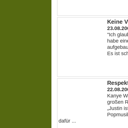
Keine V
23.08.20
"Ich glau
habe ein
aufgebau
Es ist sc
Respekt
22.08.20
Kanye We
großen R
„Justin i
Popmusik
dafür ...