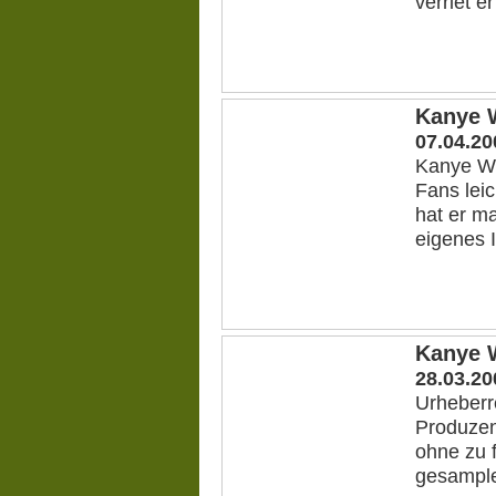
verriet e
Kanye 
07.04.20
Kanye We
Fans lei
hat er m
eigenes 
Kanye 
28.03.20
Urheberr
Produzen
ohne zu 
gesamplet