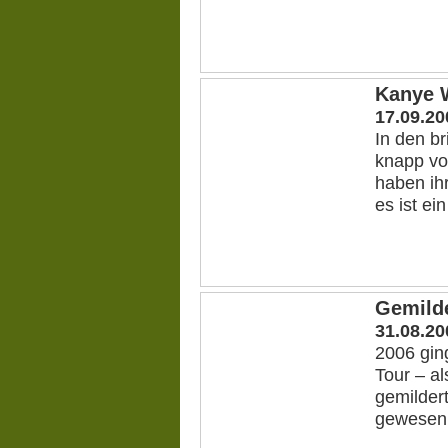
Kanye W
17.09.20
In den b
knapp vo
haben ih
es ist e
Gemilde
31.08.20
2006 gin
Tour – al
gemildert
gewesen 