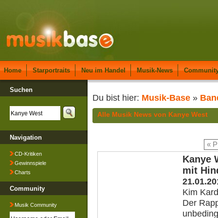
Home
Starportraits
Neu im Handel
Musik-News
Communit
Suchen
Du bist hier:
Musik-Base
»
Ban
Alle Musik News von Kanye West
Navigation
« P
CD-Kritiken
Kanye 
Gewinnspiele
mit Hin
Charts
21.01.20
Community
Kim Kard
Der Rappe
Musik Community
unbeding