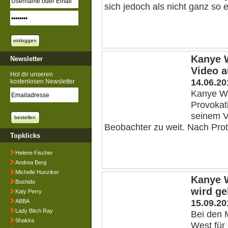
sich jedoch als nicht ganz so e
Kanye W
Newsletter
Video 
Hol dir unseren
14.06.20
kostenlosen Newsletter
Kanye We
Provokat
seinem V
Beobachter zu weit. Nach Prot
Topklicks
Helene Fischer
Andrea Berg
Michelle Hunziker
Kanye W
Bushido
wird ge
Katy Perry
15.09.20
ABBA
Lady Bitch Ray
Bei den 
Shakira
West für 