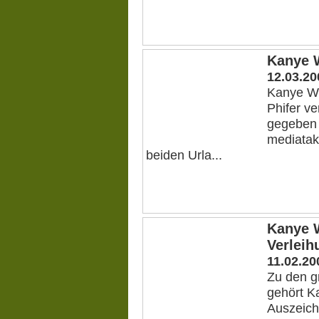
Kanye W
12.03.20
Kanye Wes
Phifer ve
gegeben 
mediatak
beiden Urla...
Kanye W
Verleih
11.02.20
Zu den g
gehört K
Auszeich