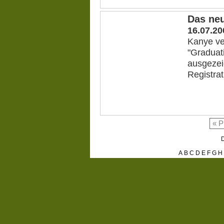
Das ne
16.07.20
Kanye ve
"Graduati
ausgezei
Registrat
« P
D
A
B
C
D
E
F
G
H