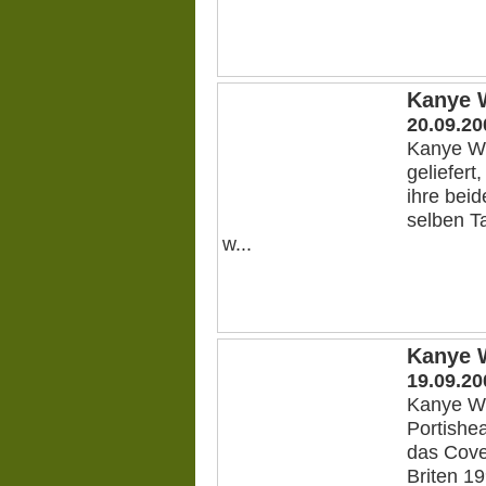
Kanye W
20.09.20
Kanye We
geliefer
ihre bei
selben T
w...
Kanye W
19.09.20
Kanye We
Portishea
das Cove
Briten 19