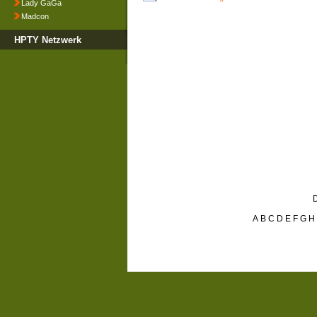
Lady GaGa
Madcon
HPTY Netzwerk
D
A
B
C
D
E
F
G
H