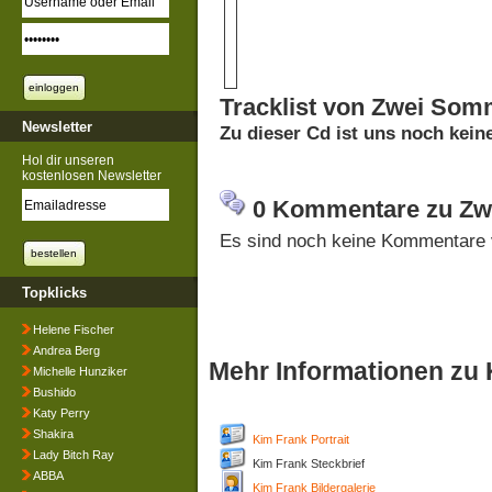
Tracklist von Zwei Som
Newsletter
Zu dieser Cd ist uns noch keine
Hol dir unseren
kostenlosen Newsletter
0 Kommentare zu Z
Es sind noch keine Kommentare 
Topklicks
Helene Fischer
Andrea Berg
Mehr Informationen zu
Michelle Hunziker
Bushido
Katy Perry
Shakira
Kim Frank Portrait
Lady Bitch Ray
Kim Frank Steckbrief
ABBA
Kim Frank Bildergalerie