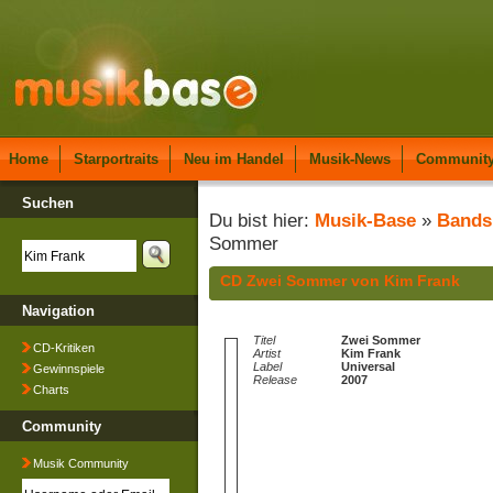
Home
Starportraits
Neu im Handel
Musik-News
Communit
Suchen
Du bist hier:
Musik-Base
»
Bands
Sommer
CD Zwei Sommer von Kim Frank
Navigation
Titel
Zwei Sommer
CD-Kritiken
Artist
Kim Frank
Label
Universal
Gewinnspiele
Release
2007
Charts
Community
Musik Community