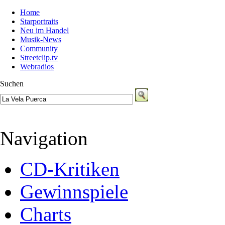
Home
Starportraits
Neu im Handel
Musik-News
Community
Streetclip.tv
Webradios
Suchen
Navigation
CD-Kritiken
Gewinnspiele
Charts