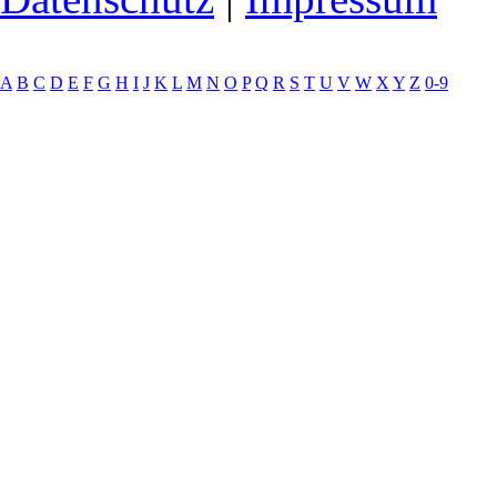
A
B
C
D
E
F
G
H
I
J
K
L
M
N
O
P
Q
R
S
T
U
V
W
X
Y
Z
0-9