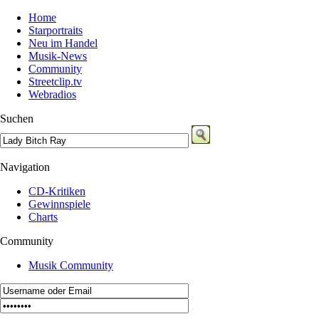
Home
Starportraits
Neu im Handel
Musik-News
Community
Streetclip.tv
Webradios
Suchen
Navigation
CD-Kritiken
Gewinnspiele
Charts
Community
Musik Community