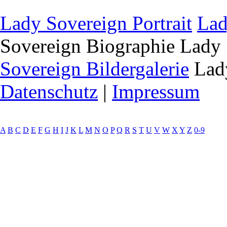
Lady Sovereign Portrait
Lad
Sovereign Biographie
Lady 
Sovereign Bildergalerie
Lady
Datenschutz
|
Impressum
A
B
C
D
E
F
G
H
I
J
K
L
M
N
O
P
Q
R
S
T
U
V
W
X
Y
Z
0-9