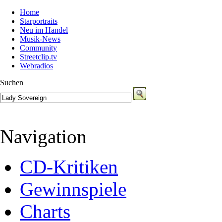
Home
Starportraits
Neu im Handel
Musik-News
Community
Streetclip.tv
Webradios
Suchen
Navigation
CD-Kritiken
Gewinnspiele
Charts