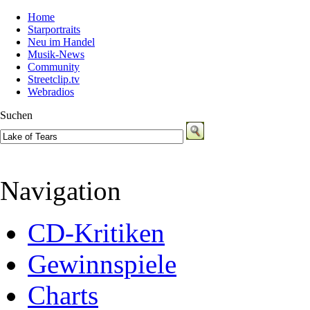
Home
Starportraits
Neu im Handel
Musik-News
Community
Streetclip.tv
Webradios
Suchen
Navigation
CD-Kritiken
Gewinnspiele
Charts