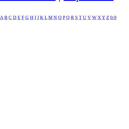
A
B
C
D
E
F
G
H
I
J
K
L
M
N
O
P
Q
R
S
T
U
V
W
X
Y
Z
0-9