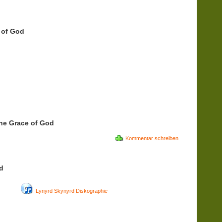
 of God
he Grace of God
Kommentar schreiben
d
Lynyrd Skynyrd Diskographie