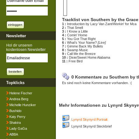
Tracklist von Southern by the Grace
1 :
Introduction by Lacy Van Zant/Workin' for Mca
2 :
That Smell
3 :
I Know a Little
4 :
Comin' Home
Newsletter
5 :
You Got That Right
6 :
What's Your Name?
[Live]
Hol dir unseren
7 :
Gimme Back My Bullets
kostenlosen Newsletter
8 :
Swamp Music
9 :
Call Me the Breeze
10 :
Dixie/Sweet Home Alabama
11 :
Free Bird
0 Kommentare zu Southern by t
Topklicks
Es sind noch keine Kommentare vorhanden. :(
Helene Fischer
Andrea Berg
Mehr Informationen zu Lynyrd Skynyr
Michelle Hunziker
Bushido
Katy Perry
Lynyrd Skynyrd Portrait
Shakira
Lynyrd Skynyrd Steckbrief
Lady GaGa
ABBA