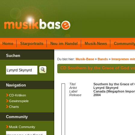
Home
Starportraits
Neu im Handel
Musik-News
Communit
Suchen
Du bist hier:
Musik-Base
»
Bands
»
Interpreten mit
CD Southern by the Grace of God v
Titel
Southern by the Grace of
Navigation
Artist
Lynyrd Skynyrd
Label
Canada (Megaphon Import
Release
2004
CD-Kritiken
Gewinnspiele
Charts
Community
Musik Community