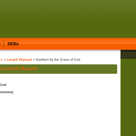
y
DEBiz
 L
»
Lynyrd Skynyrd
» Southern by the Grace of God
on Lynyrd Skynyrd
 God
service)