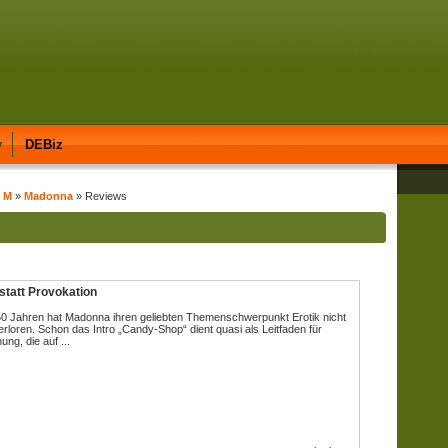
y
DEBiz
t M
»
Madonna
» Reviews
statt Provokation
0 Jahren hat Madonna ihren geliebten Themenschwerpunkt Erotik nicht
rloren. Schon das Intro „Candy-Shop“ dient quasi als Leitfaden für
ng, die auf ...