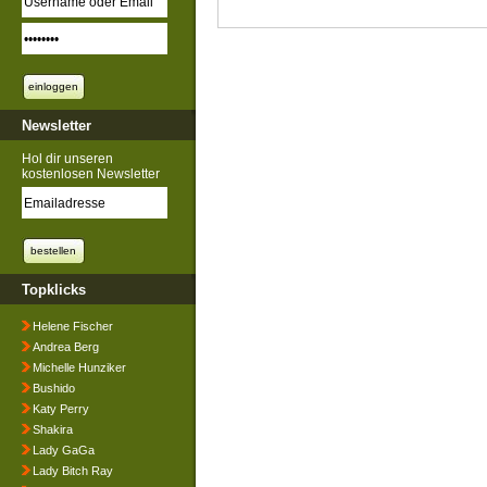
Newsletter
Hol dir unseren
kostenlosen Newsletter
Topklicks
Helene Fischer
Andrea Berg
Michelle Hunziker
Bushido
Katy Perry
Shakira
Lady GaGa
Lady Bitch Ray