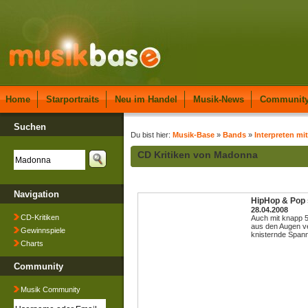
Home
Starportraits
Neu im Handel
Musik-News
Communit
Suchen
Du bist hier:
Musik-Base
»
Bands
»
Interpreten mi
CD Kritiken von Madonna
Navigation
HipHop & Pop 
28.04.2008
CD-Kritiken
Auch mit knapp 5
aus den Augen ve
Gewinnspiele
knisternde Spannu
Charts
Community
Musik Community