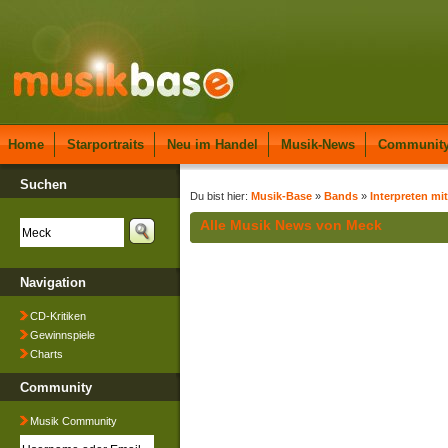
Home
Starportraits
Neu im Handel
Musik-News
Communit
Suchen
Du bist hier:
Musik-Base
»
Bands
»
Interpreten mi
Alle Musik News von Meck
Navigation
CD-Kritiken
Gewinnspiele
Charts
Community
Musik Community