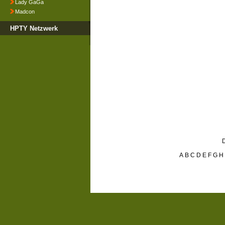
Lady GaGa
Madcon
HPTY Netzwerk
D
A
B
C
D
E
F
G
H