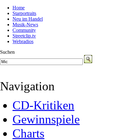
Home
Starportraits
Neu im Handel
Musik-News
Community
Streetclip.tv
Webradios
Suchen
Navigation
CD-Kritiken
Gewinnspiele
Charts