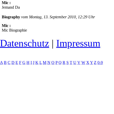
Mic :
Jemand Da
Biography
vom Montag, 13. September 2010, 12:29 Uhr
Mic :
Mic Biographie
Datenschutz
|
Impressum
A
B
C
D
E
F
G
H
I
J
K
L
M
N
O
P
Q
R
S
T
U
V
W
X
Y
Z
0-9