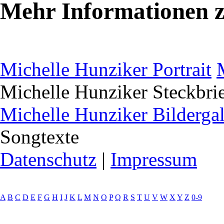
Mehr Informationen z
Michelle Hunziker Portrait
Michelle Hunziker Steckbri
Michelle Hunziker Bildergal
Songtexte
Datenschutz
|
Impressum
A
B
C
D
E
F
G
H
I
J
K
L
M
N
O
P
Q
R
S
T
U
V
W
X
Y
Z
0-9