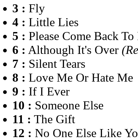
3 :
Fly
4 :
Little Lies
5 :
Please Come Back To
6 :
Although It's Over
(Re
7 :
Silent Tears
8 :
Love Me Or Hate Me
9 :
If I Ever
10 :
Someone Else
11 :
The Gift
12 :
No One Else Like Y