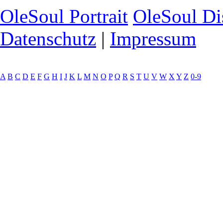
OleSoul Portrait
OleSoul Di
Datenschutz
|
Impressum
A
B
C
D
E
F
G
H
I
J
K
L
M
N
O
P
Q
R
S
T
U
V
W
X
Y
Z
0-9