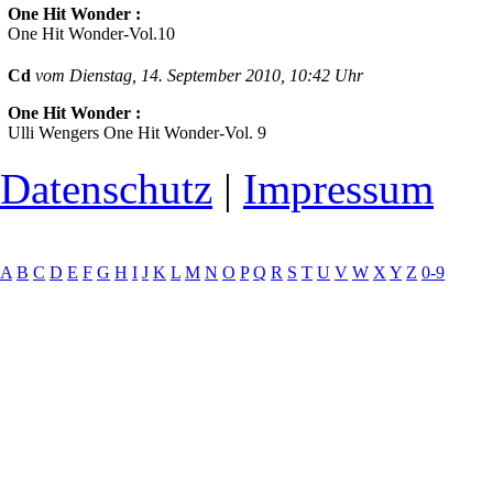
One Hit Wonder :
One Hit Wonder-Vol.10
Cd
vom Dienstag, 14. September 2010, 10:42 Uhr
One Hit Wonder :
Ulli Wengers One Hit Wonder-Vol. 9
Datenschutz
|
Impressum
A
B
C
D
E
F
G
H
I
J
K
L
M
N
O
P
Q
R
S
T
U
V
W
X
Y
Z
0-9