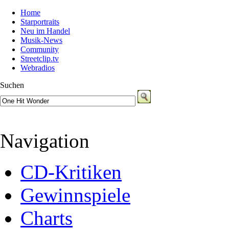
Home
Starportraits
Neu im Handel
Musik-News
Community
Streetclip.tv
Webradios
Suchen
Navigation
CD-Kritiken
Gewinnspiele
Charts