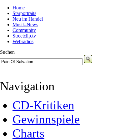
Home
Starportraits
Neu im Handel
Musik-News
Community
Streetclip.tv
Webradios
Suchen
Navigation
CD-Kritiken
Gewinnspiele
Charts