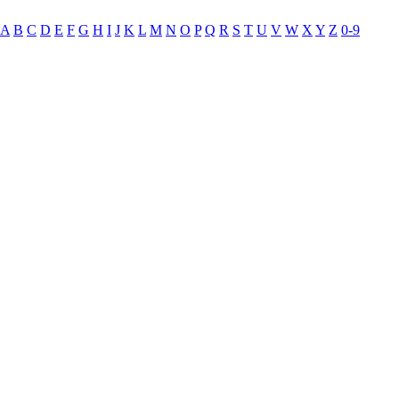
A
B
C
D
E
F
G
H
I
J
K
L
M
N
O
P
Q
R
S
T
U
V
W
X
Y
Z
0-9