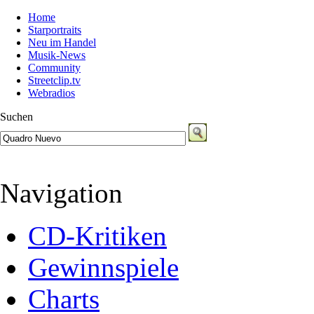
Home
Starportraits
Neu im Handel
Musik-News
Community
Streetclip.tv
Webradios
Suchen
Navigation
CD-Kritiken
Gewinnspiele
Charts