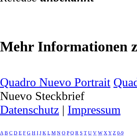
Mehr Informationen 
Quadro Nuevo Portrait
Quad
Nuevo Steckbrief
Datenschutz
|
Impressum
A
B
C
D
E
F
G
H
I
J
K
L
M
N
O
P
Q
R
S
T
U
V
W
X
Y
Z
0-9