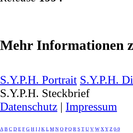
Mehr Informationen z
S.Y.P.H. Portrait
S.Y.P.H. D
S.Y.P.H. Steckbrief
Datenschutz
|
Impressum
A
B
C
D
E
F
G
H
I
J
K
L
M
N
O
P
Q
R
S
T
U
V
W
X
Y
Z
0-9