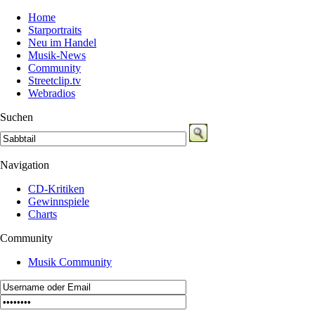
Home
Starportraits
Neu im Handel
Musik-News
Community
Streetclip.tv
Webradios
Suchen
Navigation
CD-Kritiken
Gewinnspiele
Charts
Community
Musik Community