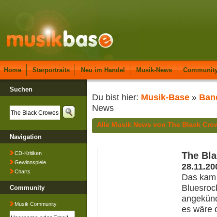
Home
Starportraits
Neu im Handel
Musik-News
Communit
Suchen
Du bist hier:
Musik-Base
»
Ban
News
Alle Musik News von The Black Cro
Navigation
CD-Kritiken
The Bla
Gewinnspiele
28.11.20
Charts
Das kam 
Bluesroc
Community
angekünd
Musik Community
es wäre d