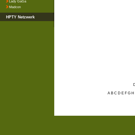
Lady GaGa
Madcon
HPTY Netzwerk
D
A
B
C
D
E
F
G
H