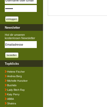
Newsletter
Hol dir unseren
kostenlosen Newsletter
Topklicks
Helene Fischer
Andrea Berg
Michelle Hunziker
Bushido
Lady Bitch Ray
Katy Perry
ABBA
Shakira