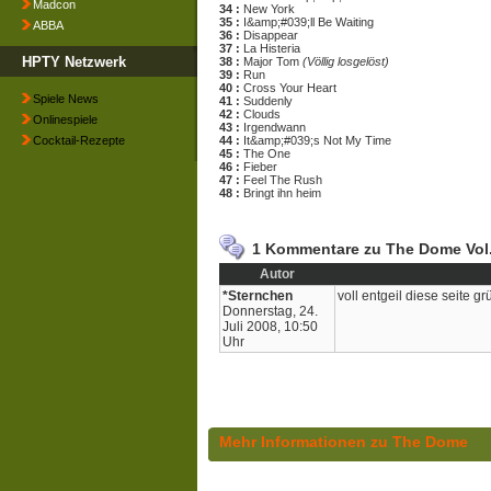
Madcon
34 :
New York
35 :
I&amp;#039;ll Be Waiting
ABBA
36 :
Disappear
37 :
La Histeria
HPTY Netzwerk
38 :
Major Tom
(Völlig losgelöst)
39 :
Run
40 :
Cross Your Heart
Spiele News
41 :
Suddenly
42 :
Clouds
Onlinespiele
43 :
Irgendwann
Cocktail-Rezepte
44 :
It&amp;#039;s Not My Time
45 :
The One
46 :
Fieber
47 :
Feel The Rush
48 :
Bringt ihn heim
1 Kommentare zu The Dome Vol
Autor
*Sternchen
voll entgeil diese seite g
Donnerstag, 24.
Juli 2008, 10:50
Uhr
Mehr Informationen zu The Dome