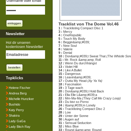
Tracklist von The Dome Vol.46
1 :
Tracklisting Compact Disc 1
3 :
Mercy
Newsletter
4 :
OneRepublic
5 :
Touch My Body
6 :
Beggin&amp;#039;
Hol dir unseren
7 :
New Soul
kostenlosen Newsletter
8 :
Valerie
9 :
Denial
10 :
Don&amp;#039;t Sweat That
(The Whistle Son
11 :
Mr. Rock &amp;amp; Roll
12 :
Wenn Du durchhängst
13 :
Violet Hill
14 :
Like A Bullet
15 :
Dangerous
16 :
Leavin&amp;#039;
Topklicks
17 :
Outta My Head
(Ay Ya Ya)
18 :
Fascination
Helene Fischer
19 :
3 Tage wach
20 :
Don&amp;#039;t Hold Back
Andrea Berg
21 :
Ella Elle L&amp;#039;a
22 :
Mm-Ma-Ma
(They Call Me Crazy Loop)
Michelle Hunziker
23 :
Du bist so Porno
Bushido
24 :
I&amp;#039;m Lonely
26 :
Tracklisting Compact Disc 2
Katy Perry
28 :
Low
Shakira
29 :
Unter der Sonne
30 :
Augen auf
Lady GaGa
31 :
Sensual Seduction
32 :
Miss Blue
Lady Bitch Ray
33 :
Round &amp;amp; Round