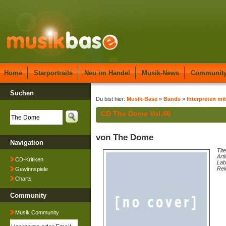
Home
Starportraits
Neu im Handel
Musik-News
Communit
Suchen
Du bist hier:
Musik-Base
»
Bands
»
Interpreten mit
CD The Dome Vol.46
von The Dome
Navigation
Tite
Arti
CD-Kritiken
Lab
Rel
Gewinnspiele
Charts
Community
Musik Community