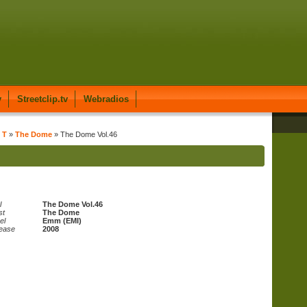
y
Streetclip.tv
Webradios
 T
»
The Dome
» The Dome Vol.46
l
The Dome Vol.46
st
The Dome
el
Emm (EMI)
ease
2008