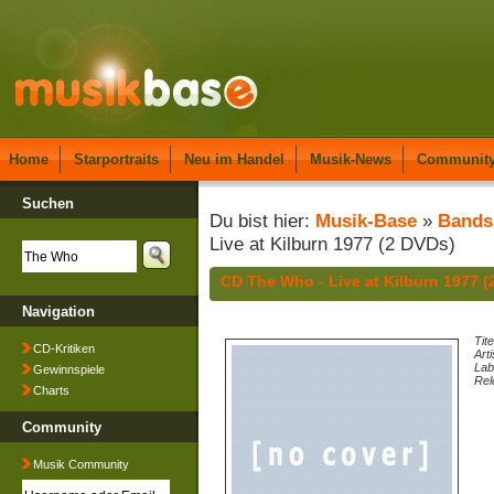
Home
Starportraits
Neu im Handel
Musik-News
Communit
Suchen
Du bist hier:
Musik-Base
»
Bands
Live at Kilburn 1977 (2 DVDs)
CD The Who - Live at Kilburn 1977 
Navigation
Tite
CD-Kritiken
Arti
Lab
Gewinnspiele
Rel
Charts
Community
Musik Community