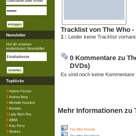
Tracklist von The Who -
Newsletter
1 :
Leider keine Tracklist vorhan
Hol dir unseren
kostenlosen Newsletter
0 Kommentare zu The 
DVDs)
Es sind noch keine Kommentare 
Topklicks
Helene Fischer
Andrea Berg
Michelle Hunziker
Bushido
Mehr Informationen zu
Lady Bitch Ray
ABBA
Katy Perry
The Who Portrait
Shakira