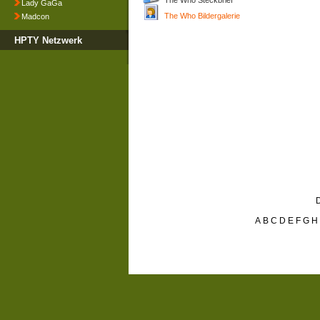
The Who Steckbrief
Lady GaGa
The Who Bildergalerie
Madcon
HPTY Netzwerk
D
A
B
C
D
E
F
G
H